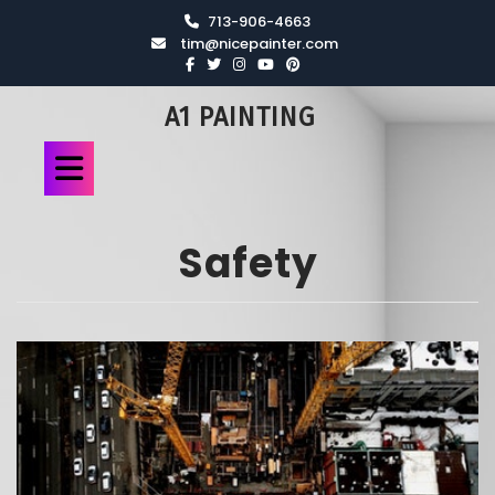
713-906-4663
tim@nicepainter.com
A1 PAINTING
Safety