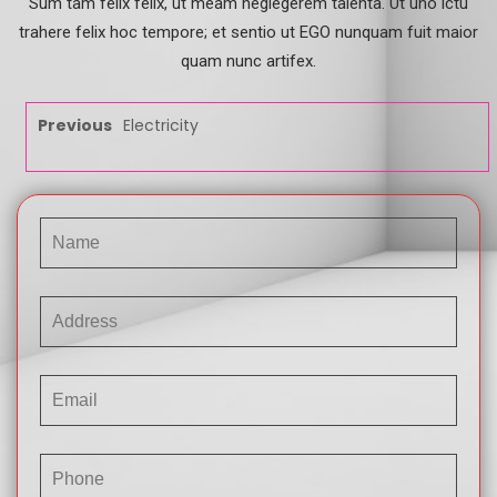
Sum tam felix felix, ut meam neglegerem talenta. Ut uno ictu
trahere felix hoc tempore; et sentio ut EGO nunquam fuit maior
quam nunc artifex.
Previous
Electricity